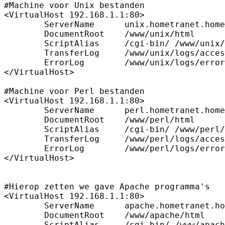
#Machine voor Unix bestanden

<VirtualHost 192.168.1.1:80>

	ServerName	unix.hometranet.home

	DocumentRoot	/www/unix/html

	ScriptAlias	/cgi-bin/ /www/unix/cgi-bin/

	TransferLog	/www/unix/logs/access_log

	ErrorLog	/www/unix/logs/error_log

</VirtualHost>

#Machine voor Perl bestanden

<VirtualHost 192.168.1.1:80>

	ServerName	perl.hometranet.home

	DocumentRoot	/www/perl/html

	ScriptAlias	/cgi-bin/ /www/perl/cgi-bin/

	TransferLog	/www/perl/logs/access_log

	ErrorLog	/www/perl/logs/error_log

</VirtualHost>

#Hierop zetten we gave Apache programma's

<VirtualHost 192.168.1.1:80>

	ServerName	apache.hometranet.home

	DocumentRoot	/www/apache/html

	ScriptAlias	/cgi-bin/ /www/apache/cgi-bin/
