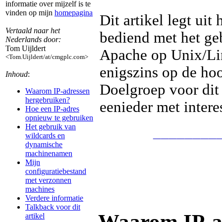
informatie over mijzelf is te
vinden op mijn
homepagina
Dit artikel legt u
Vertaald naar het
bediend met het geb
Nederlands door:
Tom Uijldert
Apache op Unix/Li
<Tom.Uijldert/at/cmgplc.com>
enigszins op de ho
Inhoud
:
Doelgroep voor dit 
Waarom IP-adressen
hergebruiken?
eenieder met intere
Hoe een IP-adres
opnieuw te gebruiken
Het gebruik van
________
wildcards en
dynamische
machinenamen
Mijn
configuratiebestand
met verzonnen
machines
Verdere informatie
Talkback voor dit
Waarom IP-a
artikel