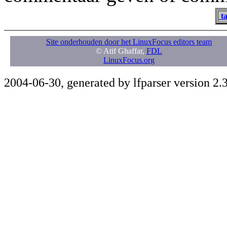
ta
Site onderhouden door het LinuxFocus editors team
© Atif Ghaffar,
FDL
LinuxFocus.org
2004-06-30, generated by lfparser version 2.