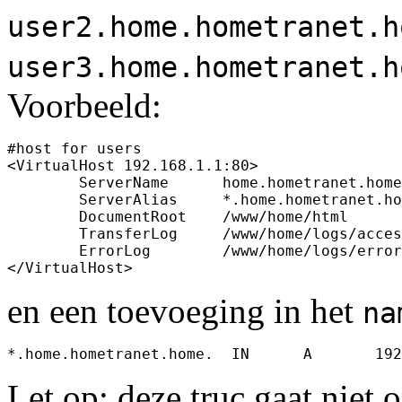
user2.home.hometranet.h
user3.home.hometranet.h
Voorbeeld:
#host for users

<VirtualHost 192.168.1.1:80>

	ServerName	home.hometranet.home

	ServerAlias     *.home.hometranet.home

        DocumentRoot	/www/home/html

	TransferLog	/www/home/logs/access_log

	ErrorLog	/www/home/logs/error_log

en een toevoeging in het
na
Let op: deze truc gaat niet 