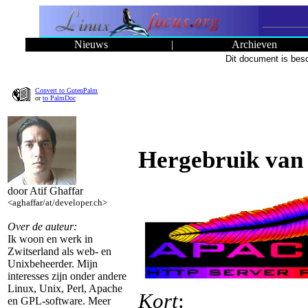
Nieuws
|
Archieven
Dit document is bes
Convert to GutenPalm
or
to PalmDoc
Hergebruik van
door Atif Ghaffar
<aghaffar/at/developer.ch>
Over de auteur:
Ik woon en werk in
Zwitserland als web- en
Unixbeheerder. Mijn
interesses zijn onder andere
Linux, Unix, Perl, Apache
Kort
:
en GPL-software. Meer