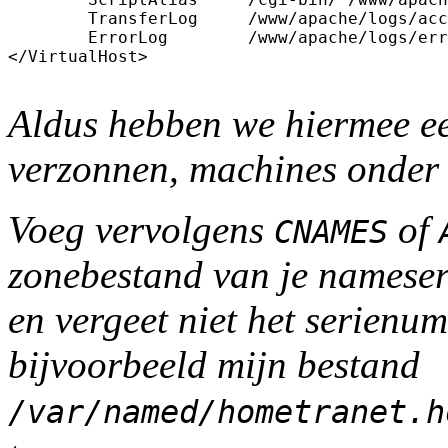
	TransferLog	/www/apache/logs/access_log

	ErrorLog	/www/apache/logs/error_log

</VirtualHost>

Aldus hebben we hiermee ee
verzonnen, machines onder 
Voeg vervolgens
of
CNAMES
zonebestand van je
nameser
en vergeet niet het serienu
bijvoorbeeld mijn bestand
/var/named/hometranet.h