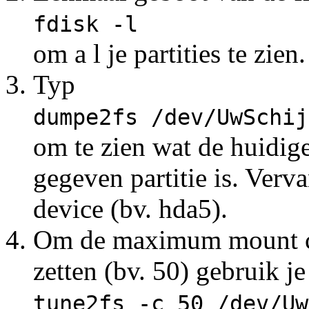
fdisk -l
om a l je partities te zien.
Typ
dumpe2fs /dev/UwSchij
om te zien wat de huidi
gegeven partitie is. Verv
device (bv. hda5).
Om de maximum mount co
zetten (bv. 50) gebruik je
tune2fs -c 50 /dev/Uw