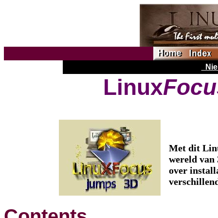
Nie
Linux
Focu
Met dit Lin
wereld van 
over install
verschillend
Contents