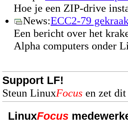
Hoe je een ZIP-drive inst
News:
ECC2-79 gekraak
Een bericht over het kra
Alpha computers onder L
Support LF!
Steun Linux
Focus
en zet di
Linux
Focus
medewerke