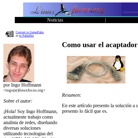
Noticias
|
Convert to GutenPalm
or
to PalmDoc
Como usar el acaptado
por Ingo Hoffmann
<ingo(at)linuxfocus.org>
Resumen
:
Sobre el autor:
En este artículo presento la solución
presento lo fácil que es.
¡Hola! Soy Ingo Hoffmann,
actualmente trabajo como
analista de redes, diseñando
diversas soluciones
utilizando tecnologias del