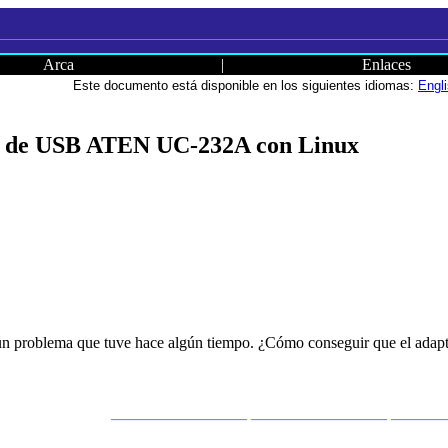
Arca
|
Enlaces
Este documento está disponible en los siguientes idiomas:
Engl
r de USB ATEN UC-232A con Linux
 a un problema que tuve hace algún tiempo. ¿Cómo conseguir que el a
_________________ _________________ ______