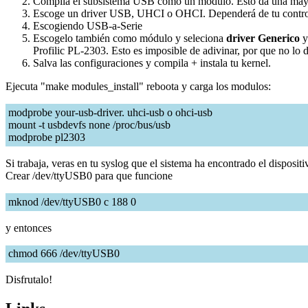
Compila el subsistema USB como un módulo. Esto da una mayor f
Escoge un driver USB, UHCI o OHCI. Dependerá de tu controla
Escogiendo USB-a-Serie
Escogelo también como módulo y seleciona
driver Generico
y
Profilic PL-2303. Esto es imposible de adivinar, por que no lo
Salva las configuraciones y compila + instala tu kernel.
Ejecuta "make modules_install" reboota y carga los modulos:
modprobe your-usb-driver. uhci-usb o ohci-usb
mount -t usbdevfs none /proc/bus/usb
modprobe pl2303
Si trabaja, veras en tu syslog que el sistema ha encontrado el dispositi
Crear /dev/ttyUSB0 para que funcione
mknod /dev/ttyUSB0 c 188 0
y entonces
chmod 666 /dev/ttyUSB0
Disfrutalo!