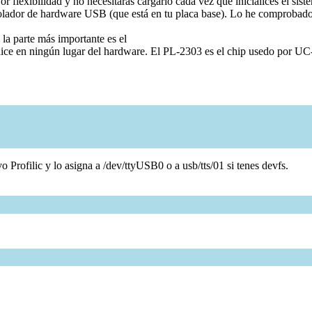
lexibilidad y no necesitarás cargarlo cada vez que inicialices el sist
dor de hardware USB (que está en tu placa base). Lo he comprobado 
 la parte más importante es el
 dice en ningún lugar del hardware. El PL-2303 es el chip usedo por U
vo Profilic y lo asigna a /dev/ttyUSB0 o a usb/tts/01 si tenes devfs.