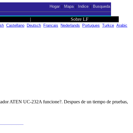
Hogar
Mapa
Indice
Busqueda
|
|
|
|
Sobre LF
ish
Castellano
Deutsch
Francais
Nederlands
Portugues
Turkce
Arabic
daptador ATEN UC-232A funcione?. Despues de un tiempo de pruebas,
___________