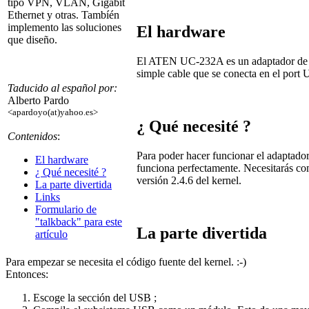
tipo VPN, VLAN, Gigabit
Ethernet y otras. Tambíén
implemento las soluciones
El hardware
que diseño.
El ATEN UC-232A es un adaptador de li
simple cable que se conecta en el port
Taducido al español por:
Alberto Pardo
<apardoyo(at)yahoo.es>
¿ Qué necesité ?
Contenidos
:
Para poder hacer funcionar el adaptador
El hardware
funciona perfectamente. Necesitarás com
¿ Qué necesité ?
versión 2.4.6 del kernel.
La parte divertida
Links
Formulario de
"talkback" para este
La parte divertida
artículo
Para empezar se necesita el código fuente del kernel. :-)
Entonces:
Escoge la sección del USB ;