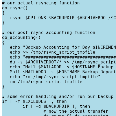
# our actual rsyncing function

do_rsync()

{

   rsync $OPTIONS $BACKUPDIR $ARCHIVEROOT/$C
}

# our post rsync accounting function

do_accounting()

{

   echo "Backup Accounting for Day $INCREMEN
   echo >> /tmp/rsync_script_tmpfile

   echo "###################################
   du -s $ARCHIVEROOT/* >> /tmp/rsync_script
   echo "Mail $MAILADDR -s $HOSTNAME Backup 
   Mail $MAILADDR -s $HOSTNAME Backup Report
   echo "rm /tmp/rsync_script_tmpfile"

   rm /tmp/rsync_script_tmpfile

}

# some error handling and/or run our backup 
if [ -f $EXCLUDES ]; then

	if [ -d $BACKUPDIR ]; then

		# now the actual transfer
