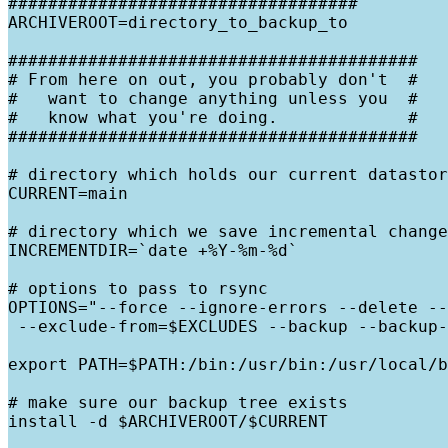
###################################

ARCHIVEROOT=directory_to_backup_to

#########################################

# From here on out, you probably don't  #

#   want to change anything unless you  #

#   know what you're doing.             #

#########################################

# directory which holds our current datastor
CURRENT=main

# directory which we save incremental change
INCREMENTDIR=`date +%Y-%m-%d`

# options to pass to rsync

OPTIONS="--force --ignore-errors --delete --
 --exclude-from=$EXCLUDES --backup --backup-
export PATH=$PATH:/bin:/usr/bin:/usr/local/b
# make sure our backup tree exists

install -d $ARCHIVEROOT/$CURRENT
