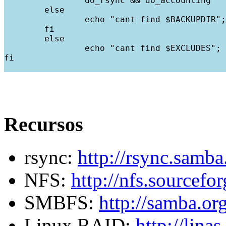
		do_rsync && do_accounting

	else

		echo "cant find $BACKUPDIR"; exit

	fi

	else

		echo "cant find $EXCLUDES"; exit

fi

Recursos
rsync:
http://rsync.samba
NFS:
http://nfs.sourcefo
SMBFS:
http://samba.or
Linux RAID:
http://lina