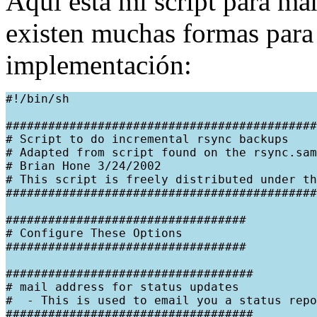
Aquí está mi script para ma
existen muchas formas para 
implementación:
#!/bin/sh

############################################
# Script to do incremental rsync backups

# Adapted from script found on the rsync.sam
# Brian Hone 3/24/2002

# This script is freely distributed under th
############################################
##################################

# Configure These Options

##################################

###################################

# mail address for status updates

#  - This is used to email you a status repo
###################################
