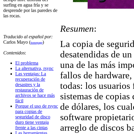
surfing en agua fría y se
desprende por las paredes de
las rocas.
Resumen
:
Traducido al español por:
La copia de segurid
Carlos Mayo (
)
homepage
desatendidas de un 
Contenidos
:
una de las más impo
El problema
La alternativa, rsync
fallos de hardware,
Las ventajas: La
recuperación de
todas: los usuarios
desastres y la
restauración de
sistemas de copias
archivos se hace más
fácil
de dólares, los cua
Porque el uso de rsync
para copias de
software propietari
seguridad de disco
duro tiene ventaja
arreglo de discos ba
frente a las cintas
Las herramientas