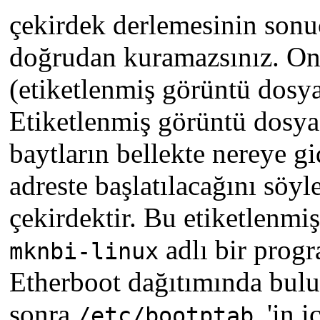
çekirdek derlemesinin son
doğrudan kuramazsınız. On
(etiketlenmiş görüntü dosya
Etiketlenmiş görüntü dosyas
baytların bellekte nereye g
adreste başlatılacağını söyl
çekirdektir. Bu etiketlenmi
adlı bir progr
mknbi-linux
Etherboot dağıtımında bulun
sonra
'in i
/etc/bootptab.