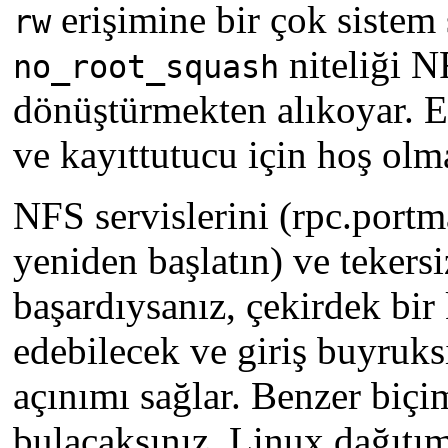
erişimine bir çok sistem 
rw
niteliği N
no_root_squash
dönüştürmekten alıkoyar. E
ve kayıttutucu için hoş olm
NFS servislerini (rpc.portm
yeniden başlatın) ve tekers
başardıysanız, çekirdek bi
edebilecek ve giriş buyruk
açınımı sağlar. Benzer biçi
bulacaksınız. Linux dağıtım