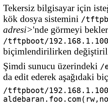
Tekersiz bilgisayar için is
kök dosya sistemini
/tftp
adresi>
'nde görmeyi bekle
/tftpboot/192.168.1.10
biçimlendirilirken değiştiril
Şimdi sunucu üzerindeki
/
da edit ederek aşağıdaki biç
/tftpboot/192.168.1.10
aldebaran.foo.com(rw,n