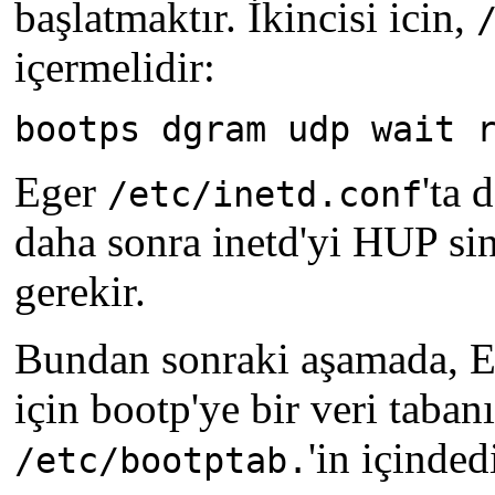
başlatmaktır. İkincisi icin,
içermelidir:
bootps dgram udp wait 
Eger
'ta 
/etc/inetd.conf
daha sonra inetd'yi HUP si
gerekir.
Bundan sonraki aşamada, Et
için bootp'ye bir veri taban
'in içinded
/etc/bootptab.