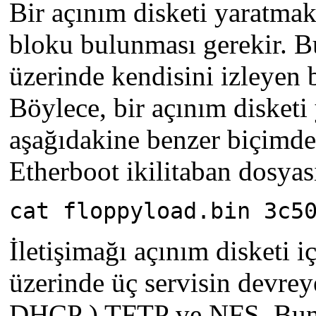
Bir açınım disketi yaratmak
bloku bulunması gerekir. B
üzerinde kendisini izleyen bl
Böylece, bir açınım disketi
aşağıdakine benzer biçimde b
Etherboot ikilitaban dosyası
cat floppyload.bin 3c5
İletişimağı açınım disketi 
üzerinde üç servisin devre
DHCP ) TFTP ve NFS. Bunla