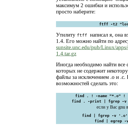
максимум 2 ошибки и использ
просто наберите:
ftff -t2 "lo
Утилиту
написал я, она в
ftff
1.4. Его можно найти по адрес
sunsite.unc.edu/pub/Linux/apps
1.4.tar.gz
Иногда необходимо найти все 
которых не содержит некотору
файлы за исключением .o и .c.
возможностей сделать это:
find . ! -name "*.o" ! 
find . -print | fgrep -v
если у Вас gnu 
find | fgrep -v '.o'
find | egrep -