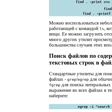
find . -print
 или 
find
find . -printf
Можно воспользоваться небол
работающей с командой
, к
ls
вещи. Ее можно загрузить отс
много других утилит просмотра
большинства случаев этих впо
Поиск файлов по соде
текстовых строк в фай
Стандартные утилиты для поис
файлах -
/
для обычн
grep
egrep
для поиска литеральных 
fgrep
выражение во всех файлах в те
наберите:
egrep -i "search 