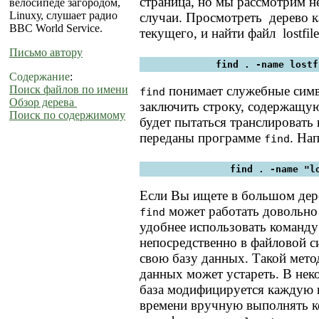
страница, но мы рассмотрим 
велосипеде загородом,
Linuxу, слушает радио
случаи. Просмотреть дерево ка
BBC World Service.
текущего, и найти файл lostfile.
Письмо автору
find . -name lostf
Содержание
:
понимает служебные симв
Поиск файлов по имени
find
Обзор дерева
заключить строку, содержащую 
Поиск по содержимому
будет пытаться транслировать 
переданы программе
. На
find
find . -name "l
Если Вы ищете в большом дере
может работать довольно
find
удобнее использовать команд
непосредственно в файловой си
свою базу данных. Такой мето
данных может устареть. В нек
база модифицируется каждую 
времени вручную выполнять 