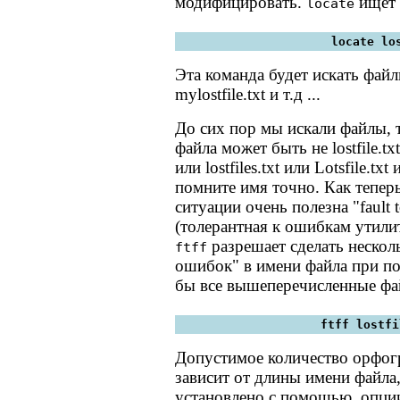
модифицировать.
ищет 
locate
locate lo
Эта команда будет искать файлы 
mylostfile.txt и т.д ...
До сих пор мы искали файлы, 
файла может быть не lostfile.txt, а
или lostfiles.txt или Lotsfile.txt 
помните имя точно. Как теперь
ситуации очень полезна "fault tol
(толерантная к ошибкам утили
разрешает сделать нескол
ftff
ошибок" в имени файла при по
бы все вышеперечисленные ф
ftff lostfi
Допустимое количество орфо
зависит от длины имени файла
установлено с помощью опции