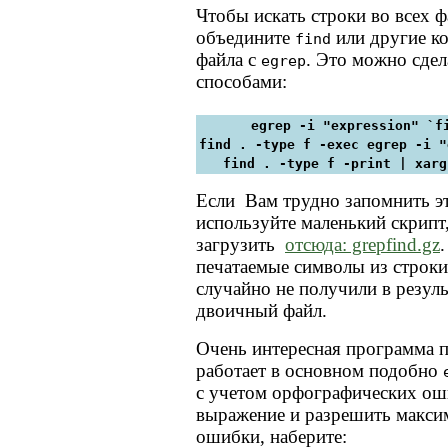
Чтобы искать строки во всех ф
объедините
или другие к
find
файла с
. Это можно сдел
egrep
способами:
egrep -i "expression" `f
find . -type f -exec egrep -i "
find . -type f -print | xarg
Если Вам трудно запомнить э
используйте маленький скрип
загрузить
отсюда: grepfind.gz
печатаемые символы из строки
случайно не получили в резул
двоичный файл.
Очень интересная программа п
работает в основном подобно
с учетом орфографических ош
выражение и разрешить макси
ошибки, наберите: