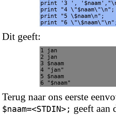
print '3 ', '$naam',"\
print "4 \"$naam\"\n";
print "5 \$naam\n";
print "6 \"\$naam\"\n"
Dit geeft:
1 jan
2 jan
3 $naam
4 "jan"
5 $naam
6 "$naam"
Terug naar ons eerste eenv
geeft aan d
$naam=<STDIN>;