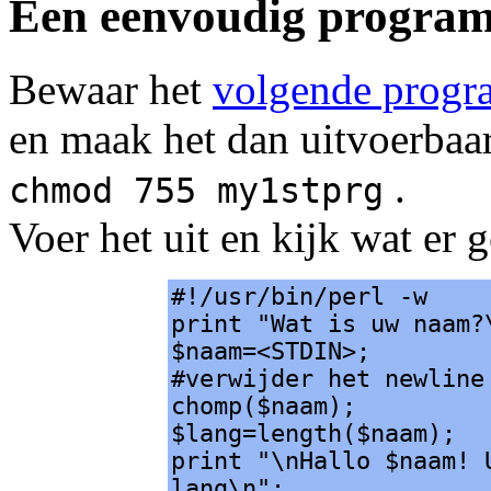
Een eenvoudig progra
Bewaar het
volgende prog
en maak het dan uitvoerbaa
.
chmod 755 my1stprg
Voer het uit en kijk wat er g
#!/usr/bin/perl -w
print "Wat is uw naam?
$naam=<STDIN>;
#verwijder het newline
chomp($naam);
$lang=length($naam);
print "\nHallo $naam! 
lang\n";