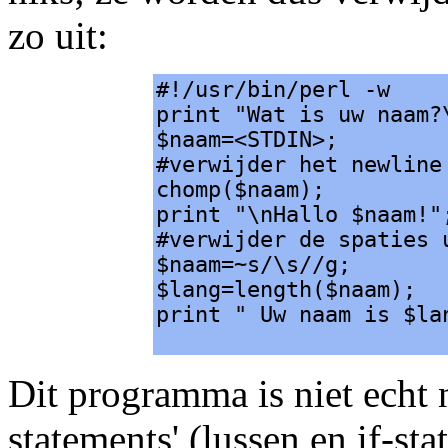
zo uit:
#!/usr/bin/perl -w
print "Wat is uw naam?
$naam=<STDIN>;
#verwijder het newline
chomp($naam);
print "\nHallo $naam!"
#verwijder de spaties 
$naam=~s/\s//g;
$lang=length($naam);
print " Uw naam is $la
Dit programma is niet echt 
statements' (lussen en if-st