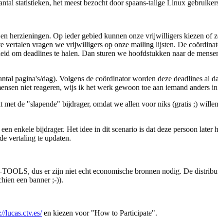
tal statistieken, het meest bezocht door spaans-talige Linux gebruiker
n herzieningen. Op ieder gebied kunnen onze vrijwilligers kiezen of 
vertalen vragen we vrijwilligers op onze mailing lijsten. De coördinato
id om deadlines te halen. Dan sturen we hoofdstukken naar de mensen d
aantal pagina's/dag). Volgens de coördinator worden deze deadlines al 
mensen niet reageren, wijs ik het werk gewoon toe aan iemand anders in o
 met de "slapende" bijdrager, omdat we allen voor niks (gratis ;) wil
 enkele bijdrager. Het idee in dit scenario is dat deze persoon later
e vertaling te updaten.
OLS, dus er zijn niet echt economische bronnen nodig. De distributie
chien een banner ;-)).
://lucas.ctv.es/
en kiezen voor "How to Participate".