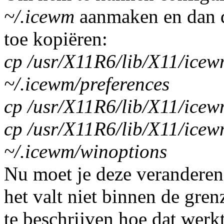
~/.icewm
aanmaken en dan d
toe kopiëren:
cp /usr/X11R6/lib/X11/icew
~/.icewm/preferences
cp /usr/X11R6/lib/X11/icew
cp /usr/X11R6/lib/X11/ice
~/.icewm/winoptions
Nu moet je deze veranderen 
het valt niet binnen de grenz
te beschrijven hoe dat werkt