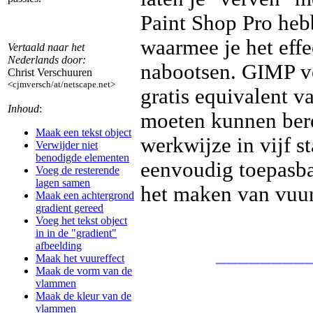
Paint Shop Pro heb
waarmee je het eff
Vertaald naar het
Nederlands door:
nabootsen. GIMP vo
Christ Verschuuren
<cjmversch/at/netscape.net>
gratis equivalent v
Inhoud
:
moeten kunnen berei
Maak een tekst object
werkwijze in vijf s
Verwijder niet
benodigde elementen
eenvoudig toepasba
Voeg de resterende
lagen samen
het maken van vuu
Maak een achtergrond
gradient gereed
Voeg het tekst object
in in de "gradient"
afbeelding
________
Maak het vuureffect
Maak de vorm van de
vlammen
Maak de kleur van de
vlammen