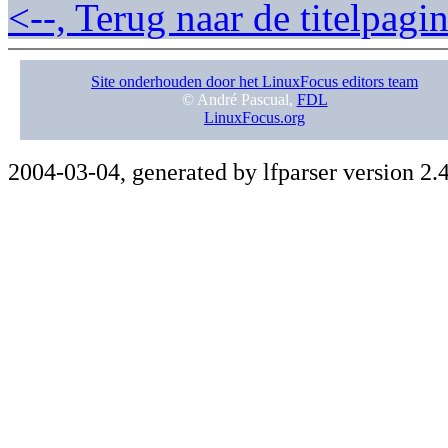
<--, Terug naar de titelpag
Site onderhouden door het LinuxFocus editors team
© André Pascual,
FDL
LinuxFocus.org
2004-03-04, generated by lfparser version 2.