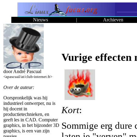
Nieuws
|
Archieven
Vurige effecte
door André Pascual
<apascual/at/club-internet.fr>
Over de auteur:
Oorspronkelijk was hij
industrieel ontwerper, nu is
Kort
:
hij docent in
productietechnieken, en
geeft les in CAD. Computer
Sommige erg dure c
graphics, in het bijzonder 3D
graphics, is een van zijn
laten je "verven" m
passies.