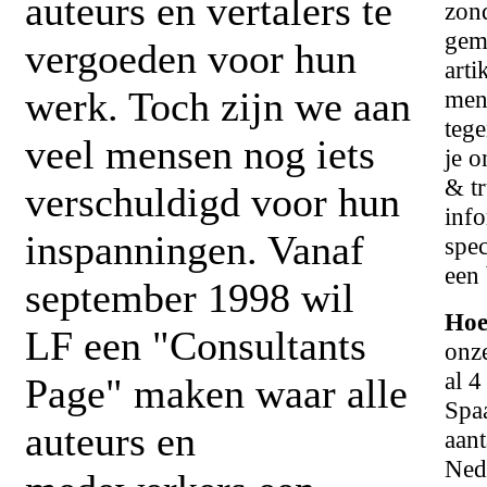
auteurs en vertalers te
zond
geme
vergoeden voor hun
arti
werk. Toch zijn we aan
men
tege
veel mensen nog iets
je o
& t
verschuldigd voor hun
info
inspanningen. Vanaf
spec
een 
september 1998 wil
Hoe
LF een "Consultants
onze
al 4
Page" maken waar alle
Spaa
auteurs en
aant
Nede