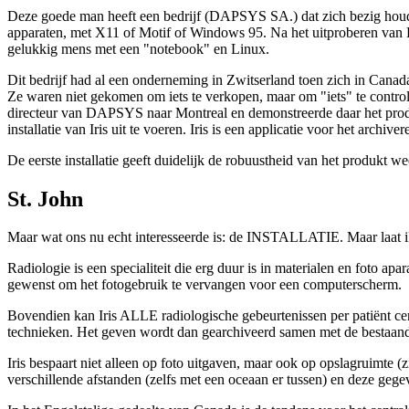
Deze goede man heeft een bedrijf (DAPSYS SA.) dat zich bezig houdt 
apparaten, met X11 of Motif of Windows 95. Na het uitproberen van Li
gelukkig mens met een "notebook" en Linux.
Dit bedrijf had al een onderneming in Zwitserland toen zich in Cana
Ze waren niet gekomen om iets te verkopen, maar om "iets" te contr
directeur van DAPSYS naar Montreal en demonstreerde daar het produk
installatie van Iris uit te voeren. Iris is een applicatie voor het archi
De eerste installatie geeft duidelijk de robuustheid van het produkt w
St. John
Maar wat ons nu echt interesseerde is: de INSTALLATIE. Maar laat ik
Radiologie is een specialiteit die erg duur is in materialen en foto ap
gewenst om het fotogebruik te vervangen voor een computerscherm.
Bovendien kan Iris ALLE radiologische gebeurtenissen per patiënt cen
technieken. Het geven wordt dan gearchiveerd samen met de bestaande 
Iris bespaart niet alleen op foto uitgaven, maar ook op opslagruimte 
verschillende afstanden (zelfs met een oceaan er tussen) en deze ge