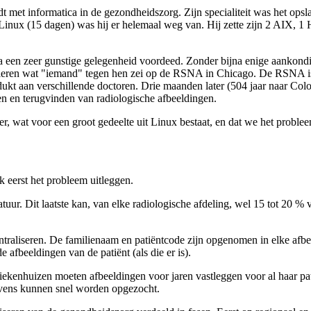
met informatica in de gezondheidszorg. Zijn specialiteit was het ops
nux (15 dagen) was hij er helemaal weg van. Hij zette zijn 2 AIX, 1 HP
da een zeer gunstige gelegenheid voordeed. Zonder bijna enige aankond
oleren wat "iemand" tegen hen zei op de RSNA in Chicago. De RSNA is
t aan verschillende doctoren. Drie maanden later (504 jaar naar Colon
veren en terugvinden van radiologische afbeeldingen.
eer, wat voor een groot gedeelte uit Linux bestaat, en dat we het probl
 eerst het probleem uitleggen.
aratuur. Dit laatste kan, van elke radiologische afdeling, wel 15 tot 20
traliseren. De familienaam en patiëntcode zijn opgenomen in elke afbe
afbeeldingen van de patiënt (als die er is).
(ziekenhuizen moeten afbeeldingen voor jaren vastleggen voor al haar p
gevens kunnen snel worden opgezocht.