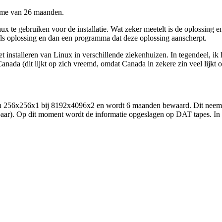
time van 26 maanden.
e gebruiken voor de installatie. Wat zeker meetelt is de oplossing e
ls oplossing en dan een programma dat deze oplossing aanscherpt.
 installeren van Linux in verschillende ziekenhuizen. In tegendeel, ik
nada (dit lijkt op zich vreemd, omdat Canada in zekere zin veel lijkt 
an 256x256x1 bij 8192x4096x2 en wordt 6 maanden bewaard. Dit neemt n
aar). Op dit moment wordt de informatie opgeslagen op DAT tapes. In d