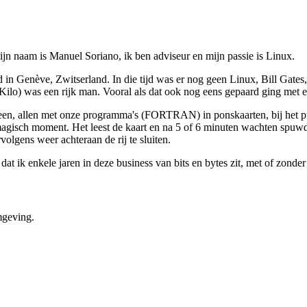
ijn naam is Manuel Soriano, ik ben adviseur en mijn passie is Linux.
d in Genève, Zwitserland. In die tijd was er nog geen Linux, Bill Gates,
lo) was een rijk man. Vooral als dat ook nog eens gepaard ging met e
n, allen met onze programma's (FORTRAN) in ponskaarten, bij het pun
 magisch moment. Het leest de kaart en na 5 of 6 minuten wachten spuwd
olgens weer achteraan de rij te sluiten.
dat ik enkele jaren in deze business van bits en bytes zit, met of zonder 
mgeving.