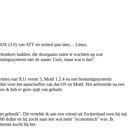
IX (3.0) van ATT en zestien jaar later.... Linux.
ebruikers hadden, die doorgaans zaten te wachten op wat
uringssysteem met de naam: Unix, maar wat is dat?
enties van X11 versie 5, Motif 1.2.4 en een besturingssysteem
ollar voor het aanschaffen van dat OS en Motif. Het arriveerde na een
en ik heb er geen spijt van gehad).
gebruik". Dit vertelde ik aan een vriend uit Zwitserland toen hij mij
00 dollar en hij zocht naar iets wat meer "economisch" was. Ik
temin kocht hij het.