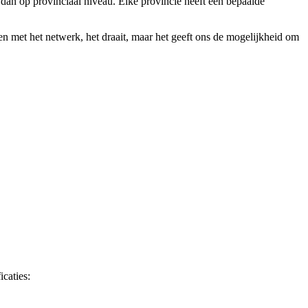
 dan op provinciaal niveau. Elke provincie heeft een bepaalde
 met het netwerk, het draait, maar het geeft ons de mogelijkheid om
icaties: