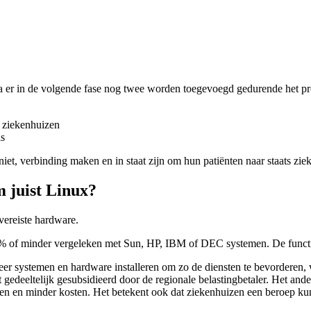
na er in de volgende fase nog twee worden toegevoegd gedurende het pro
 ziekenhuizen
is
iet, verbinding maken en in staat zijn om hun patiënten naar staats zie
 juist Linux?
vereiste hardware.
50 % of minder vergeleken met Sun, HP, IBM of DEC systemen. De functi
r systemen en hardware installeren om zo de diensten te bevorderen, 
t gedeeltelijk gesubsidieerd door de regionale belastingbetaler. Het an
men en minder kosten. Het betekent ook dat ziekenhuizen een beroep k