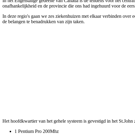
In het Engelstalige gedeelte van Canada is de tendens voor het centra
onafhankelijkheid en de provincie die ons had ingehuurd voor de eerste
In deze regio's gaan we zes ziekenhuizen met elkaar verbinden over 
de belangen te benadrukken van zijn taken.
Het hoofdkwartier van het gehele systeem is gevestigd in het St.John z
1 Pentium Pro 200Mhz