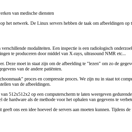
werken van medische diensten
 op het netwerk. De Linux servers hebben de taak om afbeeldingen op te h
 verschillende modaliteiten. Een inspectie is een radiologisch onderzoe
ldingen te produceren door middel van X-rays, ultrasound NMR etc...
r. Deze moet in staat zijn om de afbeelding te "lezen" om zo de gegeven
 gegevens van de andere patiënten.
choonmaak" proces en compressie proces. We zijn nu in staat tot compr
stellen van de afbeeldingen.
 van 512x512x2 op een computerscherm te laten weergeven gedurende he
l de hardware als de methode voor het ophalen van gegevens te verbet
it geeft ons een idee hoeveel de servers aan moeten kunnen. Tijdens de