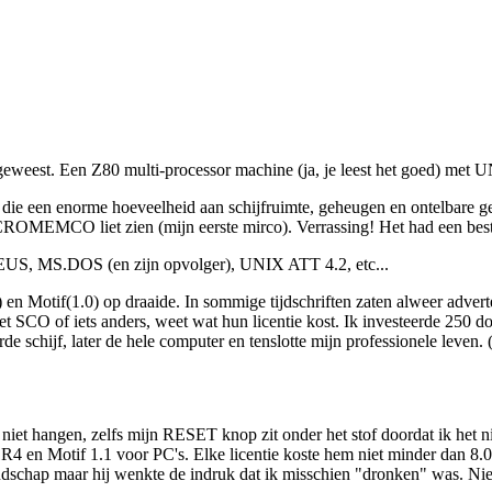
 geweest. Een Z80 multi-processor machine (ja, je leest het goed) met UN
die een enorme hoeveelheid aan schijfruimte, geheugen en ontelbare g
ROMEMCO liet zien (mijn eerste mirco). Verrassing! Het had een best
US, MS.DOS (en zijn opvolger), UNIX ATT 4.2, etc...
en Motif(1.0) op draaide. In sommige tijdschriften zaten alweer advert
et SCO of iets anders, weet wat hun licentie kost. Ik investeerde 250 d
e schijf, later de hele computer en tenslotte mijn professionele leven. (
t hangen, zelfs mijn RESET knop zit onder het stof doordat ik het niet 
R4 en Motif 1.1 voor PC's. Elke licentie koste hem niet minder dan 8.0
ndschap maar hij wenkte de indruk dat ik misschien "dronken" was. Niet