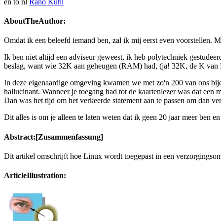
en to nl
Rano Kuhl
AboutTheAuthor:
Omdat ik een beleefd iemand ben, zal ik mij eerst even voorstellen. M
Ik ben niet altijd een adviseur geweest, ik heb polytechniek gestudeer
beslag, want wie 32K aan geheugen (RAM) had, (ja! 32K, de K van Ki
In deze eigenaardige omgeving kwamen we met zo'n 200 van ons bijee
hallucinant. Wanneer je toegang had tot de kaartenlezer was dat een
Dan was het tijd om het verkeerde statement aan te passen om dan verv
Dit alles is om je alleen te laten weten dat ik geen 20 jaar meer ben en 
Abstract:[Zusammenfassung]
Dit artikel omschrijft hoe Linux wordt toegepast in een verzorgingso
ArticleIllustration: