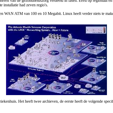
liseren van de gezondheidszorg verdeeld in fasen. Eerst op regionaal en
 installatie had zeven regio's.
een WAN ATM van 100 en 10 Megabit. Linux heeft verder niets te maken
iekenhuis. Het heeft twee archieven, de eerste heeft de volgende specif