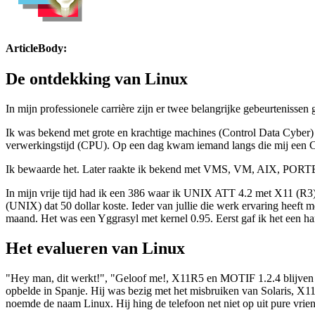
ArticleBody:
De ontdekking van Linux
In mijn professionele carrière zijn er twee belangrijke gebeurtenissen
Ik was bekend met grote en krachtige machines (Control Data Cyber) 
verwerkingstijd (CPU). Op een dag kwam iemand langs die mij een C
Ik bewaarde het. Later raakte ik bekend met VMS, VM, AIX, PORTE
In mijn vrije tijd had ik een 386 waar ik UNIX ATT 4.2 met X11 (R3) 
(UNIX) dat 50 dollar koste. Ieder van jullie die werk ervaring heeft m
maand. Het was een Yggrasyl met kernel 0.95. Eerst gaf ik het een hard
Het evalueren van Linux
"Hey man, dit werkt!", "Geloof me!, X11R5 en MOTIF 1.2.4 blijven nie
opbelde in Spanje. Hij was bezig met het misbruiken van Solaris, X11
noemde de naam Linux. Hij hing de telefoon net niet op uit pure vrie