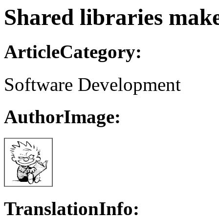
Shared libraries mak
ArticleCategory:
Software Development
AuthorImage:
TranslationInfo: