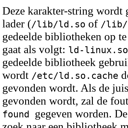
Deze karakter-string wordt
lader (
of
/lib/ld.so
/lib/
gedeelde bibliotheken op t
gaat als volgt:
ld-linux.so
gedeelde bibliotheek gebru
wordt
do
/etc/ld.so.cache
gevonden wordt. Als de juis
gevonden wordt, zal de fo
gegeven worden. De 
found
zoek naar een bibliotheek 