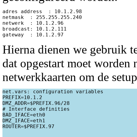
adres address  : 10.1.2.98

netmask  : 255.255.255.240

netwerk  : 10.1.2.96

broadcast: 10.1.2.111

Hierna dienen we gebruik t
dat opgestart moet worden n
netwerkkaarten om de setup a
net.vars: configuration variables

PREFIX=10.1.2

DMZ_ADDR=$PREFIX.96/28

# Interface definities

BAD_IFACE=eth0

DMZ_IFACE=eth1

ROUTER=$PREFIX.97
