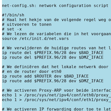
net-config.sh: network configuration script

#!/bin/sh

# Haal het hekje van de volgende regel weg o
# uitvoeren te tonen

# set -x

# We lezen de variabelen die in het voorgaan
source /etc/init.d/net.vars

# We verwijderen de huidige routes van het l
ip route del $PREFIX.96/28 dev $BAD_IFACE

ip route del $PREFIX.96/28 dev $DMZ_IFACE

# We definiëren dat het lokale netwerk door 
# en de router door eth0

ip route add $ROUTER dev $BAD_IFACE

ip route add $PREFIX.96/28 dev $DMZ_IFACE

# We activeren Proxy-ARP voor beide interfac
echo 1 > /proc/sys/net/ipv4/conf/eth0/proxy_
echo 1 > /proc/sys/net/ipv4/conf/eth1/proxy_
# We activeren IP forwarding door toe te lat