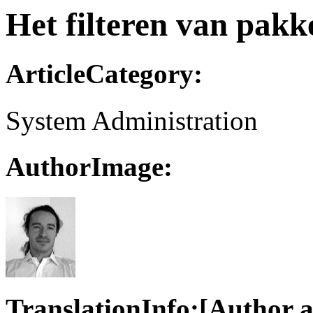
Het filteren van pakk
ArticleCategory:
System Administration
AuthorImage:
TranslationInfo:[Author a