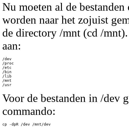
Nu moeten al de bestanden 
worden naar het zojuist ge
de directory /mnt (cd /mnt)
aan:
/dev

/proc

/etc

/bin

/lib

/mnt

Voor de bestanden in /dev 
commando:
cp -dpR /dev /mnt/dev