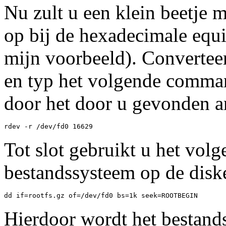
Nu zult u een klein beetje 
op bij de hexadecimale eq
mijn voorbeeld). Convertee
en typ het volgende comma
door het door u gevonden 
rdev -r /dev/fd0 16629
Tot slot gebruikt u het vo
bestandssysteem op de disket
dd if=rootfs.gz of=/dev/fd0 bs=1k seek=ROOTBEGIN
Hierdoor wordt het bestands