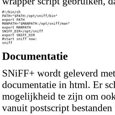
wrapper script gebruiken, d
#!/bin/sh

PATH="$PATH:/opt/sniff/bin"

export PATH

MANPATH="$MANPATH:/opt/sniff/man"

export MANPATH

SNIFF_DIR=/opt/sniff

export SNIFF_DIR

#start sniff now:

Documentatie
SNiFF+ wordt geleverd me
documentatie in html. Er sc
mogelijkheid te zijn om oo
vanuit postscript bestanden 