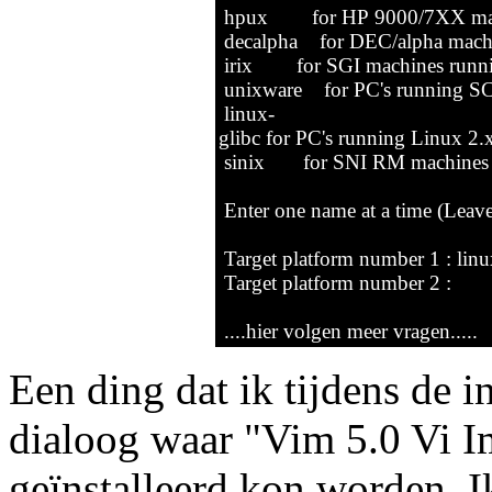
hpux for HP 9000/7XX mach
decalpha for DEC/alpha machin
irix for SGI machines running
unixware for PC's running SC
linux-
glibc for PC's running Linux 2.
sinix for SNI RM machines r
Enter one name at a time (Leave 
Target platform number 1 : linu
Target platform number 2 :
....hier volgen meer vragen.....
Een ding dat ik tijdens de 
dialoog waar "Vim 5.0 Vi 
geïnstalleerd kon worden. I