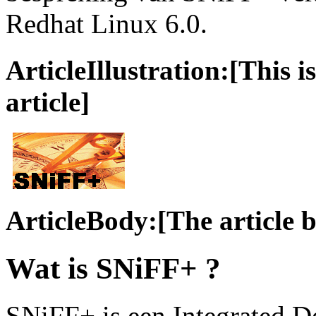
Redhat Linux 6.0.
ArticleIllustration:[This is
article]
ArticleBody:[The article 
Wat is SNiFF+ ?
SNiFF+ is een Integrated 