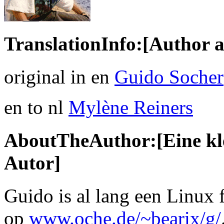
TranslationInfo:[Author a
original in en
Guido Socher
en to nl
Mylène Reiners
AboutTheAuthor:[Eine kle
Autor]
Guido is al lang een Linux 
op
www.oche.de/~bearix/g/