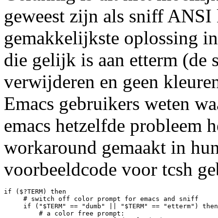
geweest zijn als sniff ANSI
gemakkelijkste oplossing i
die gelijk is aan etterm (de 
verwijderen en geen kleuren
Emacs gebruikers weten waar
emacs hetzelfde probleem he
workaround gemaakt in hun .
voorbeeldcode voor tcsh geb
if ($?TERM) then

     # switch off color prompt for emacs and sniff

     if ("$TERM" == "dumb" || "$TERM" == "etterm") then

         # a color free prompt:
