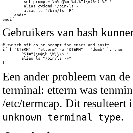
         set prompt='\n%n@%m[%d,%T]\n(%~) %# '

         alias cwdcmd '/bin/ls -F'

         alias ls '/bin/ls -F'

     endif

Gebruikers van bash kunnen
# switch off color prompt for emacs and sniff

if [ "$TERM" = "etterm" -o "$TERM" = "dumb" ]; then

        PS1="[\u@\h \W]\\$ "

        alias ls="/bin/ls -F"

Een ander probleem van de s
terminal: etterm was tenmin
/etc/termcap. Dit resulteert
.
unknown terminal type