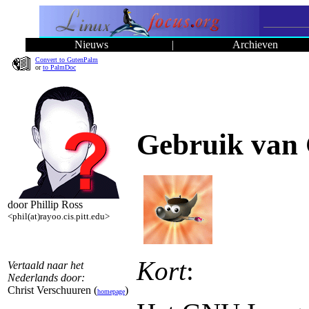
Nieuws
|
Archieven
Convert to GutenPalm
or
to PalmDoc
Gebruik van
door Phillip Ross
<phil(at)rayoo.cis.pitt.edu>
Kort
:
Vertaald naar het
Nederlands door:
Christ Verschuuren (
)
homepage