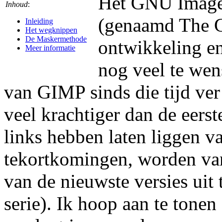
Het GNU Image
Inhoud
:
(genaamd The GI
Inleiding
Het wegknippen
De Maskermethode
ontwikkeling en
Meer informatie
nog veel te wens
van GIMP sinds die tijd ve
veel krachtiger dan de eers
links hebben laten liggen 
tekortkomingen, worden va
van de nieuwste versies uit
serie). Ik hoop aan te ton