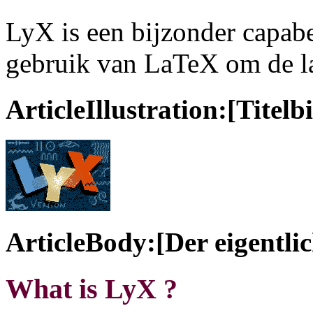
LyX is een bijzonder capab
gebruik van LaTeX om de la
ArticleIllustration:[Titelb
ArticleBody:[Der eigentlic
What is LyX ?