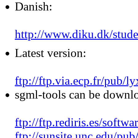
Danish:
http://www.diku.dk/stude
Latest version:
ftp://ftp.via.ecp.fr/pub/ly
sgml-tools can be downlo
ftp://ftp.rediris.es/softwa
ftp://sunsite.unc.edu/pub/