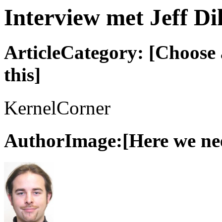
Interview met Jeff Di
ArticleCategory: [Choose a
this]
KernelCorner
AuthorImage:[Here we need