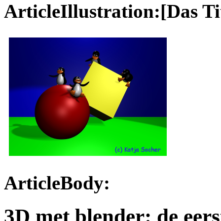
ArticleIllustration:[Das Ti
ArticleBody:
3D met blender: de eers