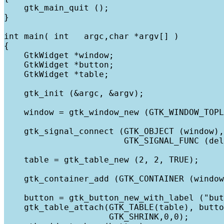
    gtk_main_quit ();

}

int main( int   argc,char *argv[] )

{

    GtkWidget *window;

    GtkWidget *button;

    GtkWidget *table;

    gtk_init (&argc, &argv);

    window = gtk_window_new (GTK_WINDOW_TOPL
    gtk_signal_connect (GTK_OBJECT (window),
                        GTK_SIGNAL_FUNC (del
    table = gtk_table_new (2, 2, TRUE);

    gtk_container_add (GTK_CONTAINER (window
    button = gtk_button_new_with_label ("but
    gtk_table_attach(GTK_TABLE(table), butto
                     GTK_SHRINK,0,0);
