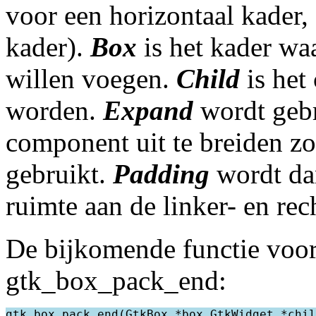
voor een horizontaal kader,
kader).
Box
is het kader wa
willen voegen.
Child
is het
worden.
Expand
wordt gebr
component uit te breiden zo
gebruikt.
Padding
wordt da
ruimte aan de linker- en rec
De bijkomende functie voor
gtk_box_pack_end:
gtk_box_pack_end(GtkBox *box,GtkWidget *chil