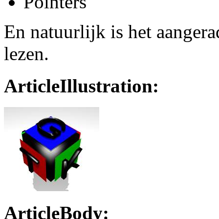
Pointers
En natuurlijk is het aange
lezen.
ArticleIllustration:
ArticleBody: