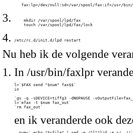
    mkdir /var/spool/lpd/fax

Nu heb ik de volgende vera
In /usr/bin/faxlpr verand
l=`$FAX send "$num" fax$$`

in

`gs -q -sDEVICE=tiffg3 -dNOPAUSE -sOutputFile=fax_
l=`efax -t $num fax_out`

en ik veranderde ook deze 
  num=` echo "$cfile" | sed -e /^[^J]/d -e s/..//`
