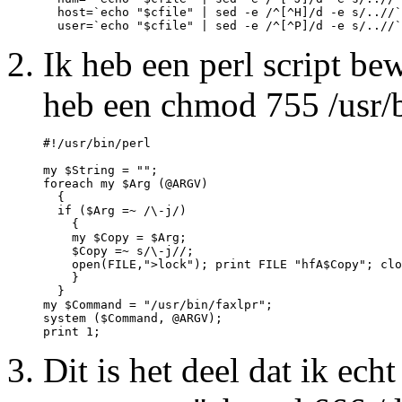
  host=`echo "$cfile" | sed -e /^[^H]/d -e s/..//`

Ik heb een perl script be
heb een chmod 755 /usr/b
#!/usr/bin/perl

my $String = "";

foreach my $Arg (@ARGV)

  {

  if ($Arg =~ /\-j/)

    {

    my $Copy = $Arg;

    $Copy =~ s/\-j//;

    open(FILE,">lock"); print FILE "hfA$Copy"; clo
    }

  }

my $Command = "/usr/bin/faxlpr";

system ($Command, @ARGV);

Dit is het deel dat ik ech