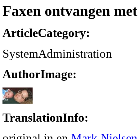
Faxen ontvangen met
ArticleCategory:
SystemAdministration
AuthorImage:
TranslationInfo:
original in en
Mark Nielsen