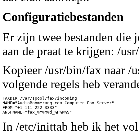
Configuratiebestanden
Er zijn twee bestanden die 
aan de praat te krijgen: /usr/
Kopieer /usr/bin/fax naar /
volgende regels heb verand
FAXDIR=/var/spool/fax/incoming

NAME="AudioBoomerang.com Computer Fax Server"

FROM="+1 111 222 3333"

In /etc/inittab heb ik het v