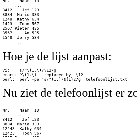
Nr.    Naam  ID

     ...

3412    Jef 123

3834  Marie 333

1248  Kathy 634

1423   Toon 567

2567 Pieter 435

3567     An 535

1548  Jerry 534

Hoe je de lijst aanpast:
vi:    s/^\(1.\)/\12/g

emacs: ^\(1.\)   replaced by  \12

Nu ziet de telefoonlijst er zo
Nr.    Naam  ID

     ...

3412    Jef 123

3834  Marie 333

12248  Kathy 634

12423   Toon 567
