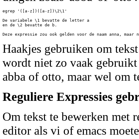
egrep '([a-z])([a-z])\2\1'

De variabele \1 bevatte de letter a 

en de \2 bevatte de b.

Haakjes gebruiken om tekst 
wordt niet zo vaak gebruik
abba of otto, maar wel om t
Reguliere Expressies geb
Om tekst te bewerken met re
editor als vi of emacs moet