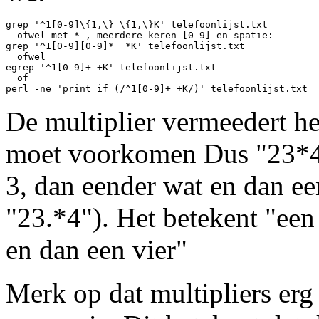
grep '^1[0-9]\{1,\} \{1,\}K' telefoonlijst.txt

  ofwel met * , meerdere keren [0-9] en spatie:

grep '^1[0-9][0-9]*  *K' telefoonlijst.txt

  ofwel

egrep '^1[0-9]+ +K' telefoonlijst.txt

  of

De multiplier vermeedert he
moet voorkomen Dus "23*4"
3, dan eender wat en dan ee
"23.*4"). Het betekent "een 
en dan een vier"
Merk op dat multipliers erg