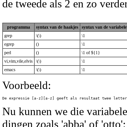
de tweede als 2 en zo verder
programma
syntax van de haakjes
syntax van de variabele
grep
\(\)
\1
egrep
()
\1
perl
()
\1 of ${1}
vi,vim,vile,elvis
\(\)
\1
emacs
\(\)
\1
Voorbeeld:
Nu kunnen we die variabele
dingen zoals 'abba' of 'otto':