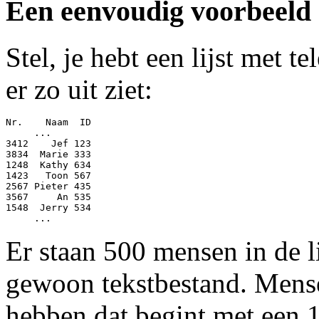
Een eenvoudig voorbeeld
Stel, je hebt een lijst met 
er zo uit ziet:
Nr.    Naam  ID

     ...

3412    Jef 123

3834  Marie 333

1248  Kathy 634

1423   Toon 567

2567 Pieter 435

3567     An 535

1548  Jerry 534

Er staan 500 mensen in de l
gewoon tekstbestand. Mens
hebben dat begint met een 