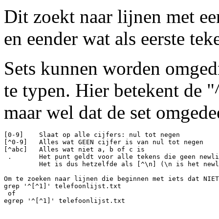
Dit zoekt naar lijnen met ee
en eender wat als eerste tek
Sets kunnen worden omgedraa
te typen. Hier betekent de "^
maar wel dat de set omged
[0-9]    Slaat op alle cijfers: nul tot negen

[^0-9]   Alles wat GEEN cijfer is van nul tot negen

[^abc]   Alles wat niet a, b of c is 

 .       Het punt geldt voor alle tekens die geen newli
         Het is dus hetzelfde als [^\n] (\n is het newl
Om te zoeken naar lijnen die beginnen met iets dat NIET
grep '^[^1]' telefoonlijst.txt

 of 
