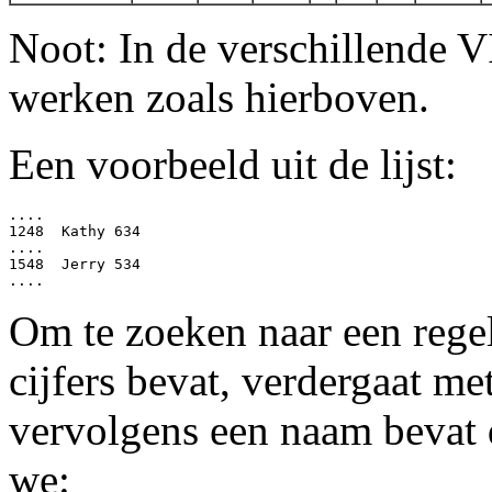
Noot: In de verschillende VI
werken zoals hierboven.
Een voorbeeld uit de lijst:
....

1248  Kathy 634

....

1548  Jerry 534

Om te zoeken naar een regel
cijfers bevat, verdergaat me
vervolgens een naam bevat d
we: