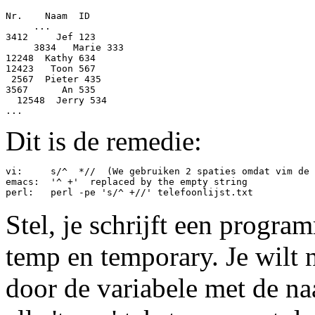
Nr.    Naam  ID

     ...

3412     Jef 123

     3834   Marie 333

12248  Kathy 634

12423   Toon 567

 2567  Pieter 435

3567      An 535

  12548  Jerry 534

Dit is de remedie:
vi:     s/^  *//  (We gebruiken 2 spaties omdat vim de 
emacs:  '^ +'  replaced by the empty string 

Stel, je schrijft een progra
temp en temporary. Je wilt 
door de variabele met de n