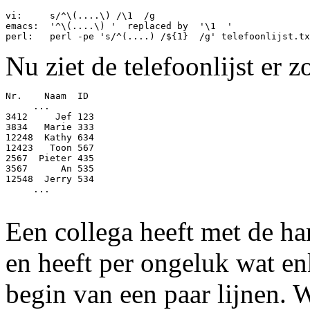
vi:     s/^\(....\) /\1  /g

emacs:  '^\(....\) '  replaced by  '\1  '

Nu ziet de telefoonlijst er zo
Nr.    Naam  ID

     ...

3412     Jef 123

3834   Marie 333

12248  Kathy 634

12423   Toon 567

2567  Pieter 435

3567      An 535

12548  Jerry 534

     ...

Een collega heeft met de han
en heeft per ongeluk wat en
begin van een paar lijnen. 