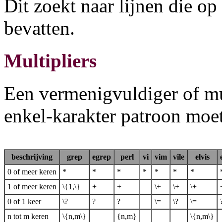
Dit zoekt naar lijnen die o
bevatten.
Multipliers
Een vermenigvuldiger of mul
enkel-karakter patroon moe
beschrijving
grep
egrep
perl
vi
vim
vile
elvis
0 of meer keren
*
*
*
*
*
*
*
1 of meer keren
\{1,\}
+
+
\+
\+
\+
0 of 1 keer
\?
?
?
\=
\?
\=
n tot m keren
\{n,m\}
{n,m}
\{n,m\}