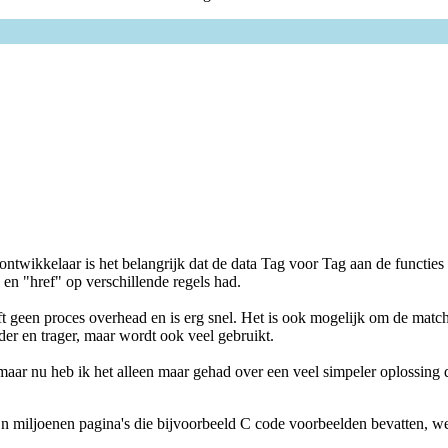
e ontwikkelaar is het belangrijk dat de data Tag voor Tag aan de functi
 en "href" op verschillende regels had.
oces overhead en is erg snel. Het is ook mogelijk om de match opera
der en trager, maar wordt ook veel gebruikt.
aar nu heb ik het alleen maar gehad over een veel simpeler oplossing d
jn miljoenen pagina's die bijvoorbeeld C code voorbeelden bevatten, w