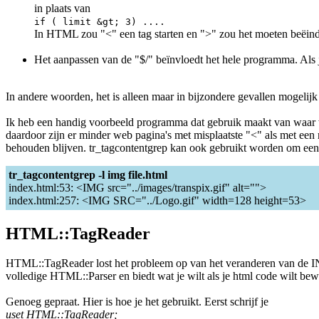
in plaats van
if ( limit &gt; 3) ....
In HTML zou "<" een tag starten en ">" zou het moeten beëind
Het aanpassen van de "$/" beïnvloedt het hele programma. Als je
In andere woorden, het is alleen maar in bijzondere gevallen m
Ik heb een handig voorbeeld programma dat gebruik maakt van waar w
daardoor zijn er minder web pagina's met misplaatste "<" als met ee
behouden blijven. tr_tagcontentgrep kan ook gebruikt worden om een st
tr_tagcontentgrep -l img file.html
index.html:53: <IMG src="../images/transpix.gif" alt="">
index.html:257: <IMG SRC="../Logo.gif" width=128 height=53>
HTML::TagReader
HTML::TagReader lost het probleem op van het veranderen van de 
volledige HTML::Parser en biedt wat je wilt als je html code wilt b
Genoeg gepraat. Hier is hoe je het gebruikt. Eerst schrijf je
uset HTML::TagReader;