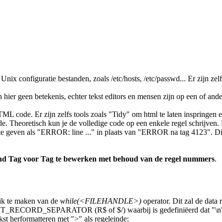
Unix configuratie bestanden, zoals /etc/hosts, /etc/passwd... Er zijn ze
 geen betekenis, echter tekst editors en mensen zijn op een of ander
L code. Er zijn zelfs tools zoals "Tidy" om html te laten inspringen
ode. Theoretisch kun je de volledige code op een enkele regel schrijve
even als "ERROR: line ..." in plaats van "ERROR na tag 4123". Dit is
d Tag voor Tag te bewerken met behoud van de regel nummers
.
uik te maken van de
while(<FILEHANDLE>)
operator. Dit zal de data 
UT_RECORD_SEPARATOR (R$ of $/) waarbij is gedefiniëerd dat "\n" het 
kst herformatteren met ">" als regeleinde: