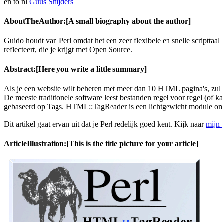
en to nl
Guus Snijders
AboutTheAuthor:[A small biography about the author]
Guido houdt van Perl omdat het een zeer flexibele en snelle scripttaa
reflecteert, die je krijgt met Open Source.
Abstract:[Here you write a little summary]
Als je een website wilt beheren met meer dan 10 HTML pagina's, zul 
De meeste traditionele software leest bestanden regel voor regel
gebaseerd op Tags. HTML::TagReader is een lichtgewicht module om 
Dit artikel gaat ervan uit dat je Perl redelijk goed kent. Kijk naar
mijn 
ArticleIllustration:[This is the title picture for your article]