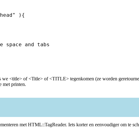
head" ){

e space and tabs

 we <title> of <Title> of <TITLE> tegenkomen (ze worden geretourneerd
 met printen.
lementeren met HTML::TagReader. Iets korter en eenvoudiger om te sch