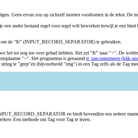
igen. Geen ervan zou op zichzelf moeten voorkomen in de tekst. De me
 een ander bestand regel voor regel wilt bewerken terwijl je een html 
ogelijk om de "$/" (INPUT_RECORD_SEPARATOR) te gebruiken.
e het tot nog toe over gehad hebben. Het zet "$/" naar "<". De webbr
n misplaatste ">". Het programma is genaamd
tr_tagcontentgrep (klik om
ring te "grep"en (bijvoorbeeld "img") in een Tag zelfs als de Tag meerd
INPUT_RECORD_SEPARATOR en biedt bovendien een nettere manier om t
ewerken: Een methode om Tag voor Tag te lezen.