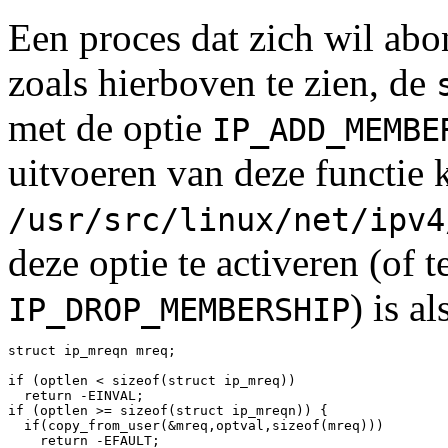
Een proces dat zich wil abo
zoals hierboven te zien, de
met de optie
IP_ADD_MEMBE
uitvoeren van deze functie 
/usr/src/linux/net/ipv4
deze optie te activeren (of 
) is al
IP_DROP_MEMBERSHIP
struct ip_mreqn mreq;

if (optlen < sizeof(struct ip_mreq)) 

  return -EINVAL; 

if (optlen >= sizeof(struct ip_mreqn)) { 

  if(copy_from_user(&mreq,optval,sizeof(mreq))) 

    return -EFAULT; 
