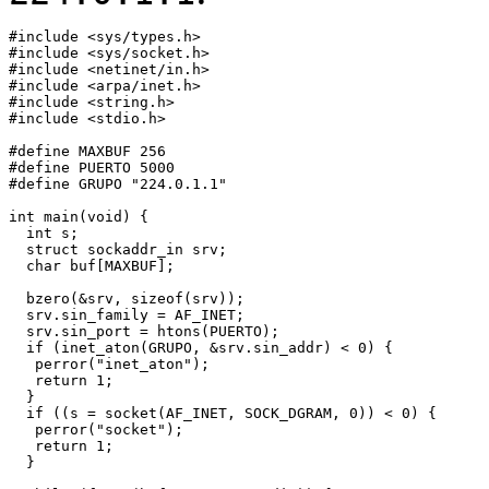
#include <sys/types.h> 

#include <sys/socket.h> 

#include <netinet/in.h> 

#include <arpa/inet.h> 

#include <string.h> 

#include <stdio.h>

#define MAXBUF 256 

#define PUERTO 5000 

#define GRUPO "224.0.1.1"  

int main(void) { 

  int s; 

  struct sockaddr_in srv; 

  char buf[MAXBUF]; 

  bzero(&srv, sizeof(srv)); 

  srv.sin_family = AF_INET; 

  srv.sin_port = htons(PUERTO); 

  if (inet_aton(GRUPO, &srv.sin_addr) < 0) { 

   perror("inet_aton"); 

   return 1; 

  } 

  if ((s = socket(AF_INET, SOCK_DGRAM, 0)) < 0) { 

   perror("socket"); 

   return 1; 

  }
