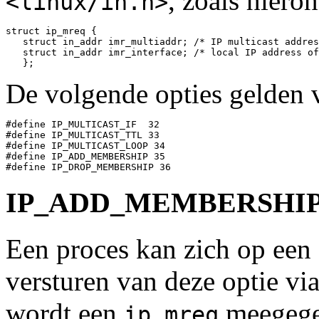
, zoals hiero
<linux/in.h>
struct ip_mreq {

   struct in_addr imr_multiaddr; /* IP multicast addres
   struct in_addr imr_interface; /* local IP address of
De volgende opties gelden 
#define IP_MULTICAST_IF  32

#define IP_MULTICAST_TTL 33

#define IP_MULTICAST_LOOP 34

#define IP_ADD_MEMBERSHIP 35

IP_ADD_MEMBERSHI
Een proces kan zich op een
versturen van deze optie vi
wordt een
meegegev
ip_mreq