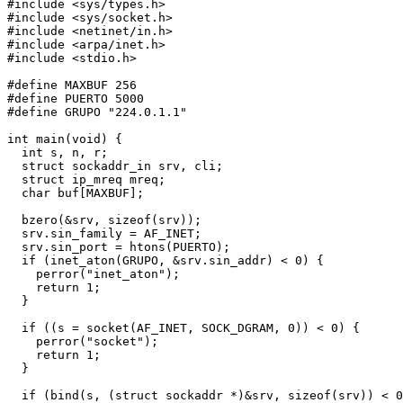
#include <sys/types.h> 

#include <sys/socket.h> 

#include <netinet/in.h> 

#include <arpa/inet.h> 

#include <stdio.h> 

#define MAXBUF 256 

#define PUERTO 5000 

#define GRUPO "224.0.1.1"

int main(void) { 

  int s, n, r; 

  struct sockaddr_in srv, cli; 

  struct ip_mreq mreq; 

  char buf[MAXBUF];

  bzero(&srv, sizeof(srv)); 

  srv.sin_family = AF_INET; 

  srv.sin_port = htons(PUERTO); 

  if (inet_aton(GRUPO, &srv.sin_addr) < 0) { 

    perror("inet_aton"); 

    return 1; 

  } 

  if ((s = socket(AF_INET, SOCK_DGRAM, 0)) < 0) { 

    perror("socket"); 

    return 1; 

  }

  if (bind(s, (struct sockaddr *)&srv, sizeof(srv)) < 0