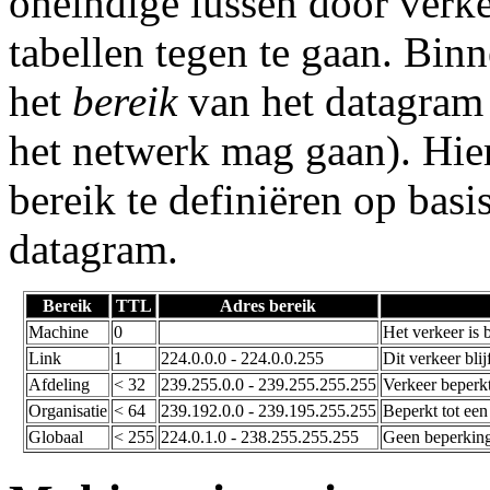
oneindige lussen door verke
tabellen tegen te gaan. Binn
het
bereik
van het datagram 
het netwerk mag gaan). Hie
bereik te definiëren op basi
datagram.
Bereik
TTL
Adres bereik
Machine
0
Het verkeer is 
Link
1
224.0.0.0 - 224.0.0.255
Dit verkeer blij
Afdeling
< 32
239.255.0.0 - 239.255.255.255
Verkeer beperkt
Organisatie
< 64
239.192.0.0 - 239.195.255.255
Beperkt tot een
Globaal
< 255
224.0.1.0 - 238.255.255.255
Geen beperking