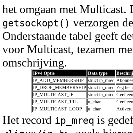
het omgaan met Multicast. 
verzorgen de
getsockopt()
Onderstaande tabel geeft de
voor Multicast, tezamen met
omschrijving.
IPv4 Optie
Data type
Beschri
IP_ADD_MEMBERSHIP
struct ip_mreq
Abonneer
IP_DROP_MEMBERSHIP
struct ip_mreq
Zeg het 
IP_MULTICAST_IF
struct ip_mreq
Geef een
IP_MULTICAST_TTL
u_char
Geef een
IP_MULTICAST_LOOP
u_char
Activere
Het record
is gedef
ip_mreq