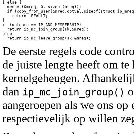
} else { 

  memset(&mreq, 0, sizeof(mreq)); 

  if (copy_from_user(&mreq,optval,sizeof(struct ip_mreq
    return -EFAULT; 

} 

if (optname == IP_ADD_MEMBERSHIP) 

  return ip_mc_join_group(sk,&mreq); 

else 

De eerste regels code contr
de juiste lengte heeft om t
kernelgeheugen. Afhankelij
dan
o
ip_mc_join_group()
aangeroepen als we ons op 
respectievelijk op willen ze