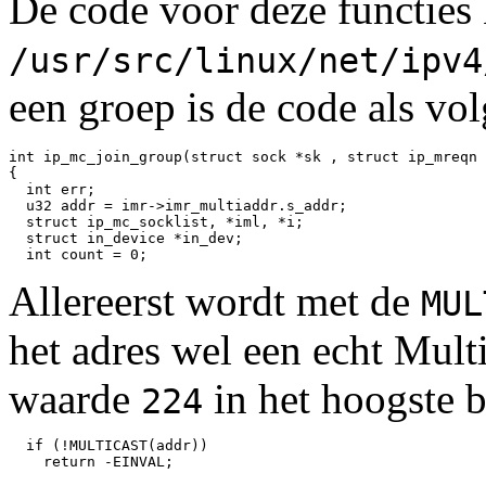
De code voor deze functies 
/usr/src/linux/net/ipv4
een groep is de code als vol
int ip_mc_join_group(struct sock *sk , struct ip_mreqn 
{ 

  int err; 

  u32 addr = imr->imr_multiaddr.s_addr; 

  struct ip_mc_socklist, *iml, *i; 

  struct in_device *in_dev; 

Allereerst wordt met de
MUL
het adres wel een echt Multi
waarde
in het hoogste b
224
  if (!MULTICAST(addr)) 

    return -EINVAL; 
