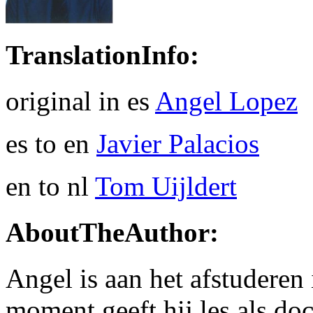
TranslationInfo:
original in es
Angel Lopez
es to en
Javier Palacios
en to nl
Tom Uijldert
AboutTheAuthor:
Angel is aan het afstuderen
moment geeft hij les als do