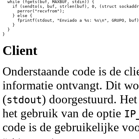
  while (fgets(buf, MAXBUF, stdin)) { 

    if (sendto(s, buf, strlen(buf), 0, (struct sockaddr
      perror("recvfrom"); 

    } else { 

      fprintf(stdout, "Enviado a %s: %s\n", GRUPO, buf)
    } 

  } 

Client
Onderstaande code is de cli
informatie ontvangt. Dit wo
(
) doorgestuurd. Het
stdout
het gebruik van de optie
IP
code is de gebruikelijke vo