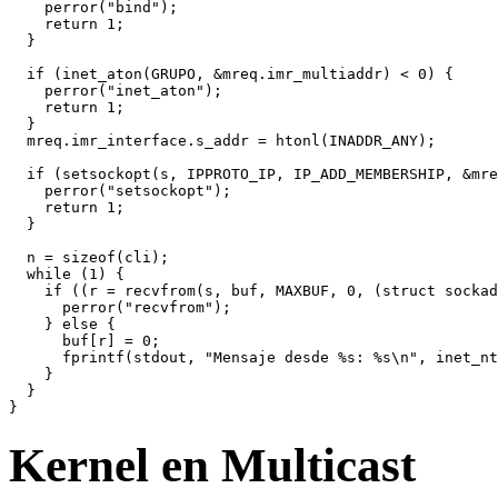
    perror("bind"); 

    return 1; 

  }

  if (inet_aton(GRUPO, &mreq.imr_multiaddr) < 0) { 

    perror("inet_aton"); 

    return 1; 

  } 

  mreq.imr_interface.s_addr = htonl(INADDR_ANY); 

  if (setsockopt(s, IPPROTO_IP, IP_ADD_MEMBERSHIP, &mre
    perror("setsockopt"); 

    return 1; 

  }

  n = sizeof(cli); 

  while (1) { 

    if ((r = recvfrom(s, buf, MAXBUF, 0, (struct sockad
      perror("recvfrom"); 

    } else { 

      buf[r] = 0; 

      fprintf(stdout, "Mensaje desde %s: %s\n", inet_nt
    } 

  } 

Kernel en Multicast