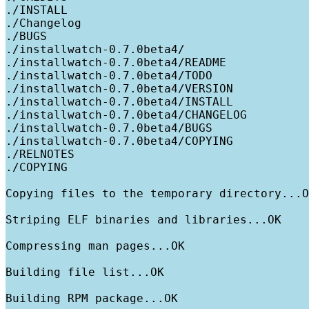
./INSTALL

./Changelog

./BUGS

./installwatch-0.7.0beta4/

./installwatch-0.7.0beta4/README

./installwatch-0.7.0beta4/TODO

./installwatch-0.7.0beta4/VERSION

./installwatch-0.7.0beta4/INSTALL

./installwatch-0.7.0beta4/CHANGELOG

./installwatch-0.7.0beta4/BUGS

./installwatch-0.7.0beta4/COPYING

./RELNOTES

./COPYING

Copying files to the temporary directory...O
Striping ELF binaries and libraries...OK

Compressing man pages...OK

Building file list...OK

Building RPM package...OK
