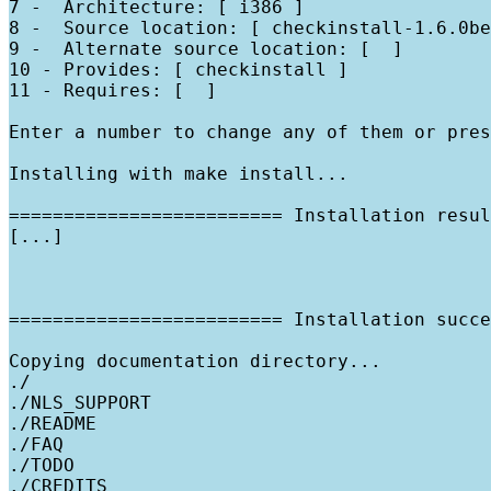
7 -  Architecture: [ i386 ]

8 -  Source location: [ checkinstall-1.6.0be
9 -  Alternate source location: [  ]

10 - Provides: [ checkinstall ]

11 - Requires: [  ]

Enter a number to change any of them or pres
Installing with make install...

========================= Installation resul
[...]

========================= Installation succe
Copying documentation directory...

./

./NLS_SUPPORT

./README

./FAQ

./TODO

./CREDITS
