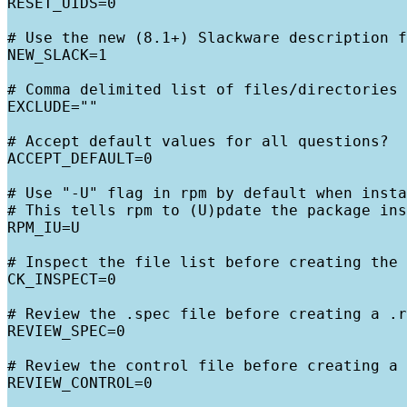
RESET_UIDS=0

# Use the new (8.1+) Slackware description f
NEW_SLACK=1

# Comma delimited list of files/directories 
EXCLUDE=""

# Accept default values for all questions?

ACCEPT_DEFAULT=0

# Use "-U" flag in rpm by default when insta
# This tells rpm to (U)pdate the package ins
RPM_IU=U

# Inspect the file list before creating the 
CK_INSPECT=0

# Review the .spec file before creating a .r
REVIEW_SPEC=0

# Review the control file before creating a 
REVIEW_CONTROL=0
