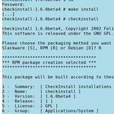
Password:

checkinstall-1.6.0beta4 # make install

[...]

checkinstall-1.6.0beta4 # checkinstall

checkinstall 1.6.0beta4, Copyright 2002 Feli
This software is released under the GNU GPL.

Please choose the packaging method you want 
Slackware [S], RPM [R] or Debian [D]? R

*************************************

*** RPM package creation selected ***

*************************************

This package will be built according to thes
1 -  Summary:  [ CheckInstall installations 
2 -  Name:     [ checkinstall ]

3 -  Version:  [ 1.6.0beta4 ]

4 -  Release:  [ 1 ]

5 -  License:  [ GPL ]

6 -  Group:    [ Applications/System ]
