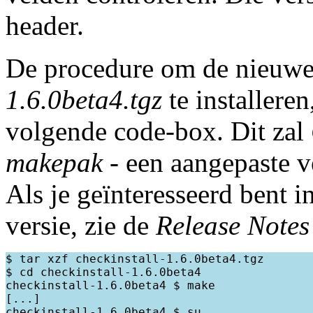
header.
De procedure om de nieuwe
1.6.0beta4.tgz
te installere
volgende code-box. Dit zal
makepak
- een aangepaste v
Als je geïnteresseerd bent 
versie, zie de
Release Notes
$ tar xzf checkinstall-1.6.0beta4.tgz

$ cd checkinstall-1.6.0beta4

checkinstall-1.6.0beta4 $ make

[...]

checkinstall-1.6.0beta4 $ su
