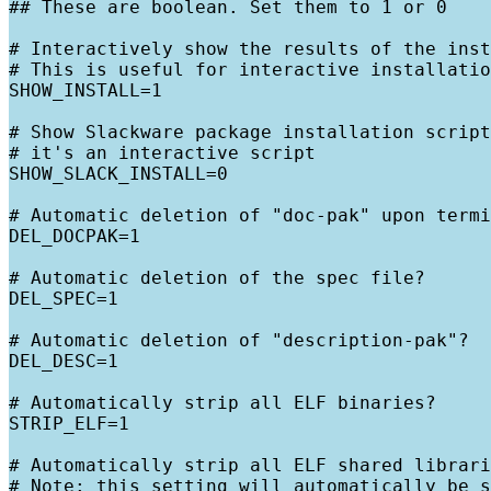
## These are boolean. Set them to 1 or 0

# Interactively show the results of the inst
# This is useful for interactive installatio
SHOW_INSTALL=1

# Show Slackware package installation script
# it's an interactive script

SHOW_SLACK_INSTALL=0

# Automatic deletion of "doc-pak" upon termi
DEL_DOCPAK=1

# Automatic deletion of the spec file?

DEL_SPEC=1

# Automatic deletion of "description-pak"?

DEL_DESC=1

# Automatically strip all ELF binaries?

STRIP_ELF=1

# Automatically strip all ELF shared librari
# Note: this setting will automatically be s