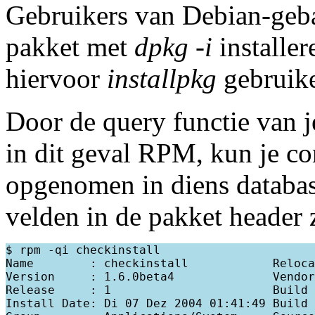
Gebruikers van Debian-geba
pakket met
dpkg -i
installe
hiervoor
installpkg
gebruik
Door de query functie van j
in dit geval RPM, kun je co
opgenomen in diens databas
velden in de pakket header 
$ rpm -qi checkinstall

Name        : checkinstall            Reloca
Version     : 1.6.0beta4              Vendor
Release     : 1                       Build 
Install Date: Di 07 Dez 2004 01:41:49 Build 