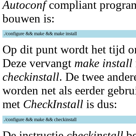
Autoconf
compliant program
bouwen is:
./configure && make && make install
Op dit punt wordt het tijd
Deze vervangt
make install
checkinstall
. De twee andere
worden net als eerder gebr
met
CheckInstall
is dus:
./configure && make && checkinstall
De instructie
checkinstall
be