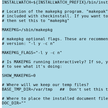
INSTALLWATCH=${INSTALLWATCH_PREFIX}/bin/inst
# Location of the makepkg program. "makepak"
# included with checkinstall. If you want to
# then set this to "makepkg"

MAKEPKG=/sbin/makepkg

# makepkg optional flags. These are recommen
# version: "-l y -c n"

MAKEPKG_FLAGS="-l y -c n"

# Is MAKEPKG running interactively? If so, y
# to see what it's doing:

SHOW_MAKEPKG=0

# Where will we keep our temp files?

BASE_TMP_DIR=/var/tmp   ##  Don't set this t
# Where to place the installed document file
DOC_DIR=""
