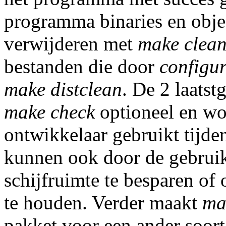
programma binaries en objec
verwijderen met
make clea
bestanden die door
configu
make distclean
. De 2 laatst
make check
optioneel en wo
ontwikkelaar gebruikt tijde
kunnen ook door de gebrui
schijfruimte te besparen of
te houden. Verder maakt
ma
pakket voor een ander soort