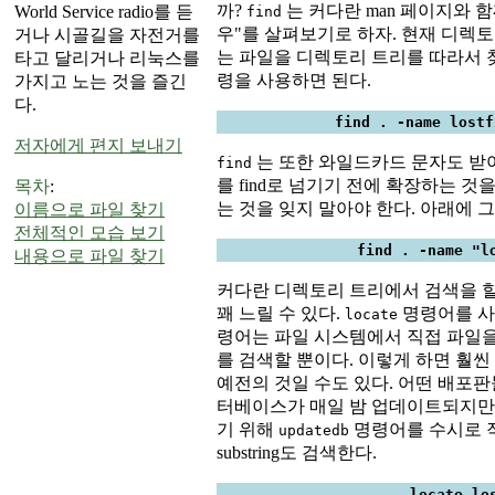
까?
는 커다란 man 페이지와 
World Service radio를 듣
find
우"를 살펴보기로 하자. 현재 디렉토리로부
거나 시골길을 자전거를
는 파일을 디렉토리 트리를 따라서 
타고 달리거나 리눅스를
령을 사용하면 된다.
가지고 노는 것을 즐긴
다.
find . -name lostf
저자에게 편지 보내기
는 또한 와일드카드 문자도 받
find
를 find로 넘기기 전에 확장하는 
목차
:
는 것을 잊지 말아야 한다. 아래에 그
이름으로 파일 찾기
전체적인 모습 보기
find . -name "l
내용으로 파일 찾기
커다란 디렉토리 트리에서 검색을 할
꽤 느릴 수 있다.
명령어를 사
locate
령어는 파일 시스템에서 직접 파일을
를 검색할 뿐이다. 이렇게 하면 훨
예전의 것일 수도 있다. 어떤 배포판들
터베이스가 매일 밤 업데이트되지만
기 위해
명령어를 수시로 
updatedb
substring도 검색한다.
locate lo