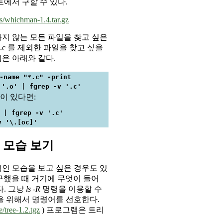
에서 구할 수 있다.
s/whichman-1.4.tar.gz
지 않는 모든 파일을 찾고 싶은
 .c 를 제외한 파일을 찾고 싶을
법은 아래와 같다.
-name "*.c" -print 
 '.o' | fgrep -v '.c'
버전이 있다면:
 | fgrep -v '.c'
v '\.[oc]' 
 모습 보기
인 모습을 보고 싶은 경우도 있
 구했을 때 거기에 무엇이 들어
다. 그냥
ls -R
명령을 이용할 수
을 위해서 명령어를 선호한다.
e/tree-1.2.tgz
) 프로그램은 트리