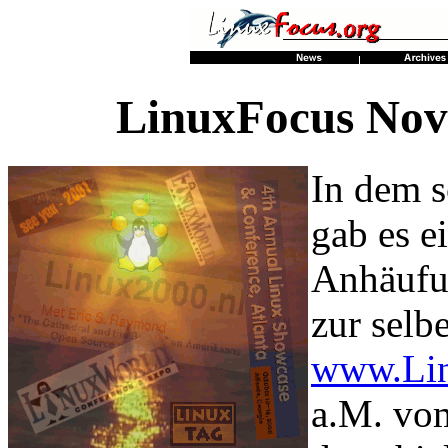
LinuxFocus Nov
In dem 
gab es e
Anhäufun
zur selb
www.Li
a.M. vom