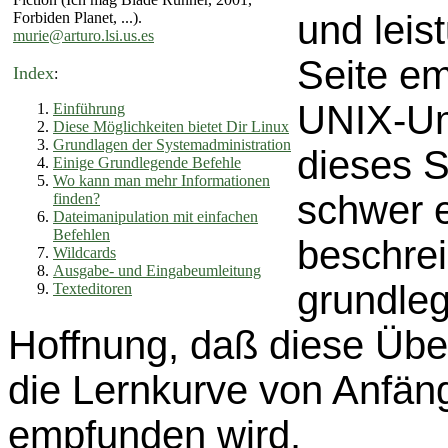
und leis
Forbiden Planet, ...).
murie@arturo.lsi.us.es
Seite em
Index
:
UNIX-Umg
Einführung
Diese Möglichkeiten bietet Dir Linux
Grundlagen der Systemadministration
dieses S
Einige Grundlegende Befehle
Wo kann man mehr Informationen
schwer e
finden?
Dateimanipulation mit einfachen
Befehlen
beschrei
Wildcards
Ausgabe- und Eingabeumleitung
grundleg
Texteditoren
Hoffnung, daß diese Über
die Lernkurve von Anfäng
empfunden wird.