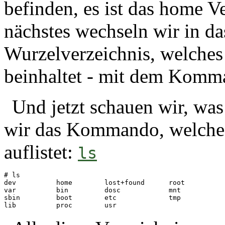
befinden, es ist das home V
nächstes wechseln wir in da
Wurzelverzeichnis, welches 
beinhaltet - mit dem Kom
Und jetzt schauen wir, was
wir das Kommando, welches
auflistet:
ls
# ls

dev          home        lost+found      root

var          bin         dosc            mnt 

sbin         boot        etc             tmp
