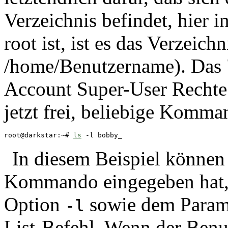
Verzeichnis befindet, hier i
root ist, ist es das Verzeich
/home/Benutzername). Das "#
Account Super-User Rechte 
jetzt frei, beliebige Komm
root@darkstar:~# 
ls
 -l bobby
_
In diesem Beispiel können 
Kommando eingegeben hat,
Option
sowie dem Param
-l
List-Befehl. Wenn der Ben