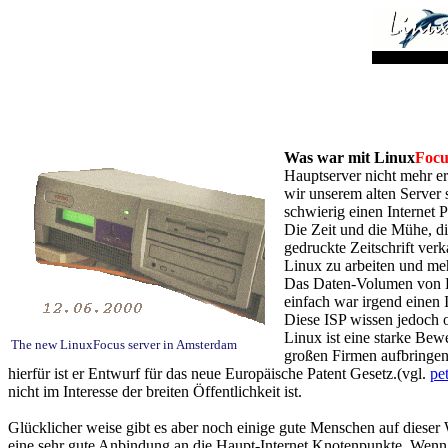
Was war mit Linux
Focu
Hauptserver nicht mehr e
wir unserem alten Server 
schwierig einen Internet 
Die Zeit und die Mühe, di
gedruckte Zeitschrift ver
Linux zu arbeiten und meh
Das Daten-Volumen von Lin
einfach war irgend einen 
Diese ISP wissen jedoch o
Linux ist eine starke Bew
The new LinuxFocus server in Amsterdam
großen Firmen aufbringen 
hierfür ist er Entwurf für das neue Europäische Patent Gesetz.(vgl.
pe
nicht im Interesse der breiten Öffentlichkeit ist.
Glücklicher weise gibt es aber noch einige gute Menschen auf dieser
eine sehr gute Anbindung an die Haupt-Internet Knotenpunkte. Wenn s