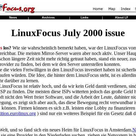
LinuxFocus July 2000 issue
s
los?
Wie sie wahrscheinlich bemerkt haben, war der LinuxFocus v
rreichbar. Die meisten Mirror-Server waren aber noch aktiv. Unser Hau
schon längere Zeit nicht mehr richtig getraut haben, stand ein neuer, z
Provider zu finden, bei dem wir den Server unterstellen konnten.
e die vielen Freiwilligen in den LinuxFocus investiert haben ist siche
kaufen würden. Die Idee, die hinter dem LinuxFocus steht, ist es allerd
r darüber zu lernen.
uxFocus ist relativ hoch, und da wir kein Geld damit verdienen, sind 
ISP zu finden. Die meisten diese ISPs witterten jedoch das große Gel
ft nicht den Wert freier Software, und die Arbeit der Leute, dahinter n
egung, es zeigt sich aber auch, das diese Bewegung recht verwundbar i
können. Firmen können es sich z.B. leisten eine Lobby zu finanzieren 
tition.eurolinux.org
)
sind nur ein weiteres Beispiel für ein Gesetz daß 
 Welt, und so fand sich ein neues Heim für LinuxFocus in Amsterdam.
N
ie eine Provider in den Niederladen suchen, ziehen sie Netsystem in b