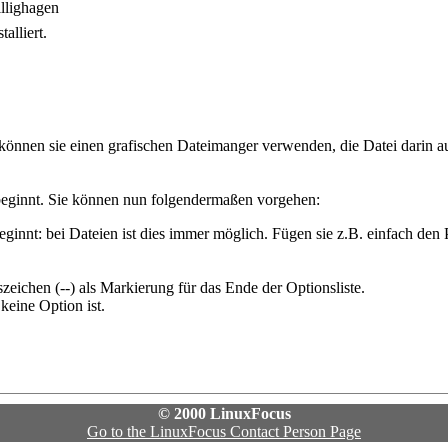
llighagen
alliert.
können sie einen grafischen Dateimanger verwenden, die Datei darin a
 beginnt. Sie können nun folgendermaßen vorgehen:
beginnt: bei Dateien ist dies immer möglich. Fügen sie z.B. einfach den
ichen (--) als Markierung für das Ende der Optionsliste.
keine Option ist.
© 2000 LinuxFocus
Go to the LinuxFocus Contact Person Page