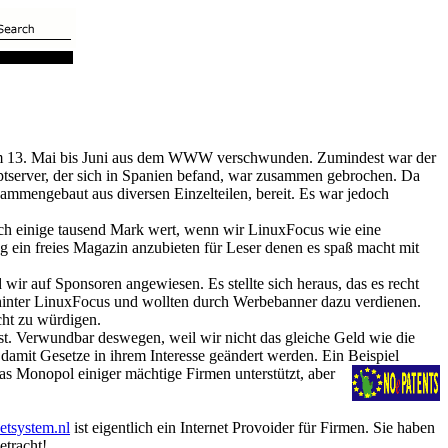
om 13. Mai bis Juni aus dem WWW verschwunden. Zumindest war der
ptserver, der sich in Spanien befand, war zusammen gebrochen. Da
usammengebaut aus diversen Einzelteilen, bereit. Es war jedoch
rlich einige tausend Mark wert, wenn wir LinuxFocus wie eine
ing ein freies Magazin anzubieten für Leser denen es spaß macht mit
wir auf Sponsoren angewiesen. Es stellte sich heraus, das es recht
d hinter LinuxFocus und wollten durch Werbebanner dazu verdienen.
icht zu würdigen.
st. Verwundbar deswegen, weil wir nicht das gleiche Geld wie die
damit Gesetze in ihrem Interesse geändert werden. Ein Beispiel
das Monopol einiger mächtige Firmen unterstützt, aber
etsystem.nl
ist eigentlich ein Internet Provoider für Firmen. Sie haben
etracht!