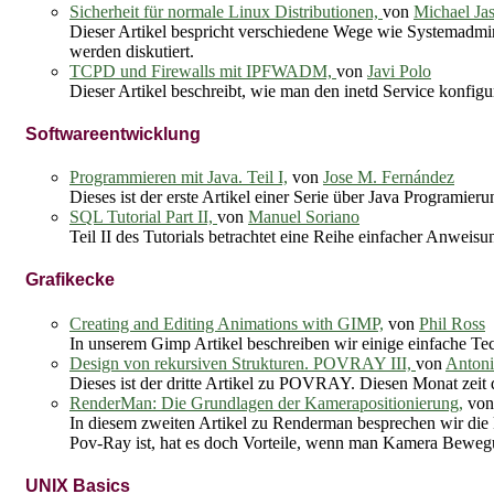
Sicherheit für normale Linux Distributionen,
von
Michael Ja
Dieser Artikel bespricht verschiedene Wege wie Systemadmin
werden diskutiert.
TCPD und Firewalls mit IPFWADM,
von
Javi Polo
Dieser Artikel beschreibt, wie man den inetd Service konfigu
Softwareentwicklung
Programmieren mit Java. Teil I,
von
Jose M. Fernández
Dieses ist der erste Artikel einer Serie über Java Programier
SQL Tutorial Part II,
von
Manuel Soriano
Teil II des Tutorials betrachtet eine Reihe einfacher Anwei
Grafikecke
Creating and Editing Animations with GIMP,
von
Phil Ross
In unserem Gimp Artikel beschreiben wir einige einfache Te
Design von rekursiven Strukturen. POVRAY III,
von
Antoni
Dieses ist der dritte Artikel zu POVRAY. Diesen Monat zeit
RenderMan: Die Grundlagen der Kamerapositionierung,
vo
In diesem zweiten Artikel zu Renderman besprechen wir die k
Pov-Ray ist, hat es doch Vorteile, wenn man Kamera Beweg
UNIX Basics