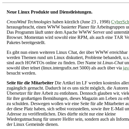
Neue Linux Produkte und Dienstleistungen.
CrossWind Technologies
haben kürzlich (June 23 , 1998)
CyberSch
herausgebracht, einen WWW basierter Planer für Arbeitsgruppen u
Das Programm läuft unter dem Apache WWW Server und unterstütz
Browser. Momentan wird sowohl eine RPM, als auch eine TAR Ve
Paketes bereitgestellt.
Es gibt nun einen weiteren Linux Chat, der über WWW erreichbar i
werden Themen rund um Linux diskutiert, Probleme behandelt, u.s
sind auch HOWTOs online zu finden. Der Name ist
Linux-Chat
un
sowohl über telnet (linux.intergrafix.net 5000) als auch über via
jav
besucht werden.
Seite für die Mitarbeiter
Die Artikel im LF werden kostenlos alle
zugänglich gemacht. Dadurch ist es uns nicht möglich, die Autoren
Übersetzer für ihre Arbeit zu entlohnen. Dennoch glauben wir, vie
für ihre großartigen Bemühungen, dieses Magazin am Leben zu erh
zu schulden. Deswegen wollen wir eine Seite für alle Mitarbeiter a
der diese Platz haben, sich selbst vorzustellen, sowie ihre E-Mai
Adresse zu veröffentlichen. Dies dürfte nicht nur eine kleine
Wiedergutmachung für unsere Helfer sein, sondern auch als Informa
der Linux Gemeinde dienen.