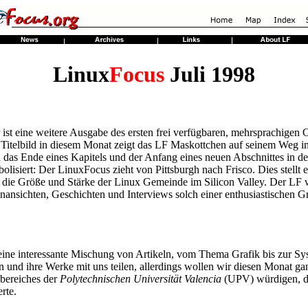
Linux
Focus
Juli 1998
 ist eine weitere Ausgabe des ersten frei verfügbaren, mehrsprachigen
Titelbild in diesem Monat zeigt das LF Maskottchen auf seinem Weg 
 das Ende eines Kapitels und der Anfang eines neuen Abschnittes in d
olisiert: Der LinuxFocus zieht von Pittsburgh nach Frisco. Dies stellt 
die Größe und Stärke der Linux Gemeinde im Silicon Valley. Der LF w
nansichten, Geschichten und Interviews solch einer enthusiastischen Gr
eine interessante Mischung von Artikeln, vom Thema Grafik bis zur Sy
sen und ihre Werke mit uns teilen, allerdings wollen wir diesen Monat gan
kbereiches der
Polytechnischen Universität Valencia
(UPV) würdigen, die
rte.