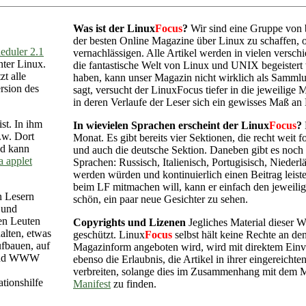
Was ist der Linux
Focus
?
Wir sind eine Gruppe von b
der besten Online Magazine über Linux zu schaffen, o
eduler 2.1
vernachlässigen. Alle Artikel werden in vielen versc
nter Linux.
die fantastische Welt von Linux und UNIX begeistert
t alle
haben, kann unser Magazin nicht wirklich als Samml
rsion des
sagt, versucht der LinuxFocus tiefer in die jeweilige 
in deren Verlaufe der Leser sich ein gewisses Maß an
st. In ihm
In wievielen Sprachen erscheint der Linux
Focus
?
.w. Dort
Monat. Es gibt bereits vier Sektionen, die recht weit fo
d kann
und auch die deutsche Sektion. Daneben gibt es noch 
a applet
Sprachen: Russisch, Italienisch, Portugisisch, Niede
werden würden und kontinuierlich einen Beitrag leist
beim LF mitmachen will, kann er einfach den jeweilig
n Lesern
schön, ein paar neue Gesichter zu sehen.
 und
len Leuten
Copyrights und Lizenen
Jegliches Material dieser 
alten, etwas
geschützt. Linux
Focus
selbst hält keine Rechte an de
ufbauen, auf
Magazinform angeboten wird, wird mit direktem Einve
l und WWW
ebenso die Erlaubnis, die Artikel in ihrer eingerei
verbreiten, solange dies im Zusammenhang mit dem M
tionshilfe
Manifest
zu finden.