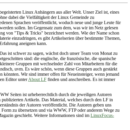
egeisterten Linux Anhängern aus aller Welt. Unser Ziel ist, eines
hne dabei die Vielfältigkeit der Linux Gemeinde zu
hiedenen Sprachen veröffentlicht, woduch neue und junge Leute für
 werden sollen. Im Gegensatz zum dem, was wir im Netz gelesen
ung von "Tips & Tricks" bezeichnet werden. Wie der Name schon
Materie einzudringen, es gibt Artikelserien über bestimmte Themen,
 Erfahrung aneignen kann.
Das ist schwer zu sagen, wächst doch unser Team von Monat zu
rtgeschritten sind: die englische, die französische, die spanische
kleinere Gruppen mit wechselnder Zahl von Mitarbeitern für die
rländisch, uvm. Es wäre schön, wenn diese Gruppen auch gestärkt
en könnten. Wir sind immer offen für Neueinsteiger, wenn jemand
en Editor unter
About LF
finden und anschreiben. Es ist immer
WWW Seiten ist urheberrechtlich durch die jeweiligen Autoren
n publizierten Artikeln. Das Material, welches durch den LF in
rständnis der Autoren veröffentlicht. Die Autoren geben uns
chten Form zu übersetzen und via WWW, FTP oder anderem Wege zu
agazin geschieht. Weitere Informationen sind im
LinuxFocus-